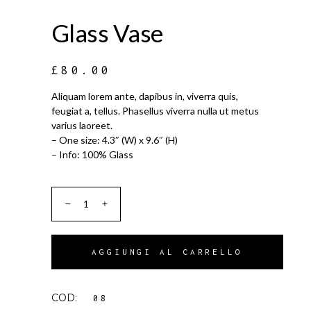
Glass Vase
£
80.00
Aliquam lorem ante, dapibus in, viverra quis,
feugiat a, tellus. Phasellus viverra nulla ut metus
varius laoreet.
– One size: 4.3″ (W) x 9.6″ (H)
– Info: 100% Glass
AGGIUNGI AL CARRELLO
COD:
08